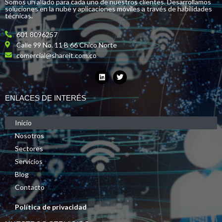
Somos un aliado para cada uno de nuestros clientes. Desarrollamos
soluciones en la nube y aplicaciones móviles a través de habilidades
técnicas.
601 8096257
Calle 99 No. 11 B 66 Chico Norte
comercial@shareit.com.co
ENLACES DE INTERÉS
Inicio
Nosotros
Sectores
Servicios
Blog
Contacto
Política de privacidad